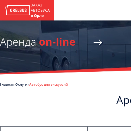
ЗАКАЗ
АВТОБУСА
в Орле
Аренда
on-line
Главная
Услуги
Автобус для экскурсий
Ар