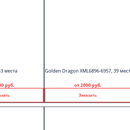
43 места
Golden Dragon XML6896-6957, 39 мес
00 руб.
от
2000 руб.
C
Политикой
азать
Заказать
конфиденциальности
ознакомлен(а), даю согласие на
обработку моих Персональных
данных