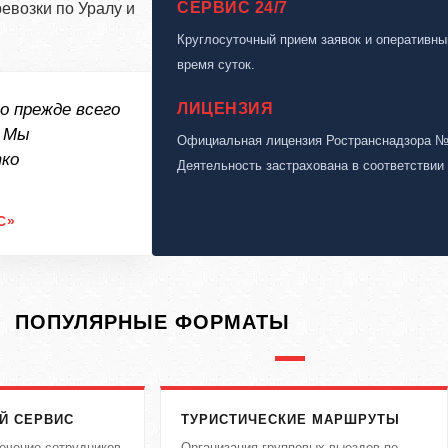
СЕРВИС 24/7
евозки по Уралу и
Круглосуточный прием заявок и оперативны
время суток.
о прежде всего
ЛИЦЕНЗИЯ
. Мы
Официальная лицензия Ространснадзора № А
тко
Деятельность застрахована в соответствии
С»
ПОПУЛЯРНЫЕ ФОРМАТЫ
Й СЕРВИС
ТУРИСТИЧЕСКИЕ МАРШРУТЫ
ечение сотрудников
Организация групповых выездов по