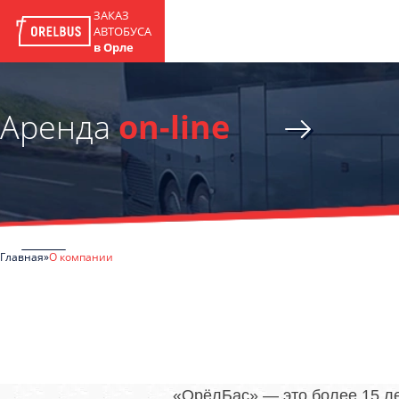
ЗАКАЗ
АВТОБУСА
в Орле
Аренда
on-line
Главная
О компании
«ОрёлБас» — это более 15 ле