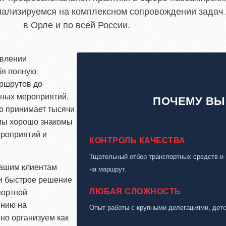
циализируемся на комплексном сопровождении задач
в Орле и по всей России.
авлении
C
Политикой
конфиденциальности
бя полную
ознакомлен(а), даю согласие на
аршрутов до
обработку моих Персональных
вных мероприятий,
данных
ПОЧЕМУ ВЫ
о принимает тысячи
 мы хорошо знакомы
ероприятий и
КОНТРОЛЬ КАЧЕСТВА
Тщательный отбор транспортных средств и
нашим клиентам
на маршрут.
 и быстрое решение
ЛЮБАЯ СЛОЖНОСТЬ
портной
ению на
Опыт работы с крупными делегациями, дет
но организуем как