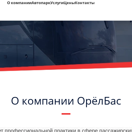
О компании
Автопарк
Услуги
Цены
Контакты
О компании ОрёлБас
т профессиональной практики в сфере пассажирских