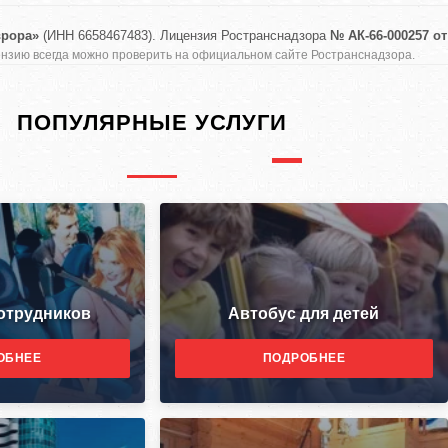
рора»
(ИНН 6658467483). Лицензия Ространснадзора
№ АК-66-000257 от
зию всегда можно проверить на официальном сайте Ространснадзора.
ПОПУЛЯРНЫЕ УСЛУГИ
сотрудников
Автобус для детей
ОБНЕЕ
ПОДРОБНЕЕ