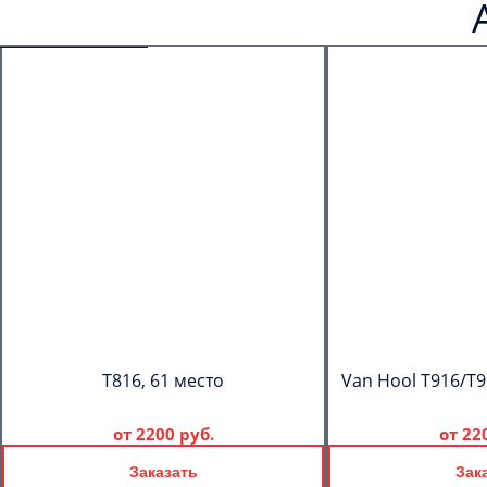
T816, 61 место
Van Hool T916/T9
от
2200 руб.
от
22
Заказать
Зак