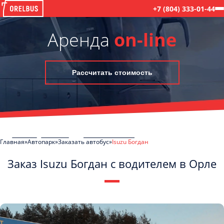
+7 (804) 333-01-44
Аренда
on-line
Рассчитать стоимость
Главная
Автопарк
Заказать автобус
Isuzu Богдан
Заказ Isuzu Богдан с водителем в Орле
C
Политикой конфиденциальности
ознакомлен(а), даю согласие на
обработку моих Персональных данных