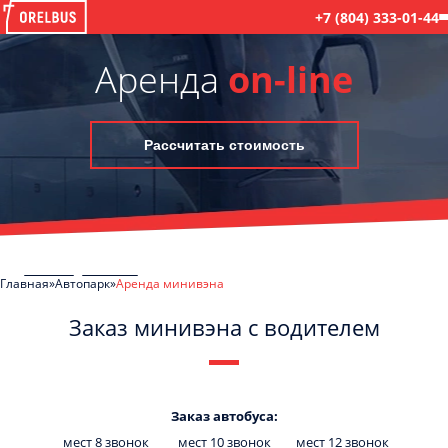
+7 (804) 333-01-44
Аренда
on-line
Рассчитать стоимость
Главная
Автопарк
Аренда минивэна
Заказ минивэна с водителем
C
Политикой конфиденциальности
ознакомлен(а), даю согласие на
обработку моих Персональных данных
Заказ автобуса:
мест 8 звонок
мест 10 звонок
мест 12 звонок