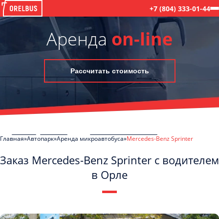
+7 (804) 333-01-44
Аренда
on-line
Рассчитать стоимость
Главная
Автопарк
Аренда микроавтобуса
Mercedes-Benz Sprinter
Заказ Mercedes-Benz Sprinter с водителем
в Орле
C
Политикой конфиденциальности
ознакомлен(а), даю согласие на
обработку моих Персональных данных