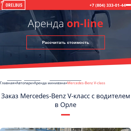
+7 (804) 333-01-44
Аренда
on-line
Рассчитать стоимость
Главная
Автопарк
Аренда минивэна
Mercedes-Benz V-class
Заказ Mercedes-Benz V-класс с водителем
в Орле
C
Политикой конфиденциальности
ознакомлен(а), даю согласие на
обработку моих Персональных данных