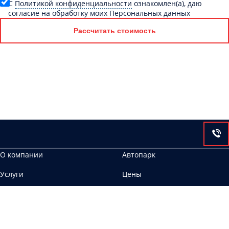
C
Политикой конфиденциальности
ознакомлен(а), даю
согласие на обработку моих Персональных данных
Рассчитать стоимость
О компании
Автопарк
Услуги
Цены
Контакты
302025, г. Орёл, ул. Металлургов, 10б
ООО Аврора ИНН 6658467483