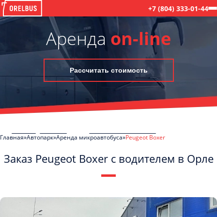
+7 (804) 333-01-44
Аренда
on-line
Рассчитать стоимость
Главная
Автопарк
Аренда микроавтобуса
Peugeot Boxer
Заказ Peugeot Boxer с водителем в Орле
C
Политикой конфиденциальности
ознакомлен(а), даю согласие на
обработку моих Персональных данных