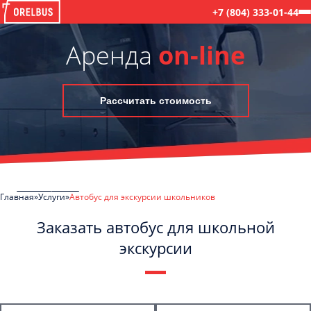
+7 (804) 333-01-44
Аренда
on-line
Рассчитать стоимость
Главная
Услуги
Автобус для экскурсии школьников
Заказать автобус для школьной
экскурсии
C
Политикой конфиденциальности
ознакомлен(а), даю согласие на
обработку моих Персональных данных