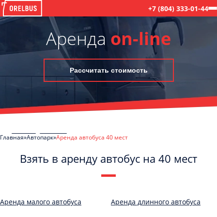
+7 (804) 333-01-44
Аренда
on-line
Рассчитать стоимость
Главная
Автопарк
Аренда автобуса 40 мест
Взять в аренду автобус на 40 мест
C
Политикой конфиденциальности
ознакомлен(а), даю согласие на
обработку моих Персональных данных
Аренда малого автобуса
Аренда длинного автобуса