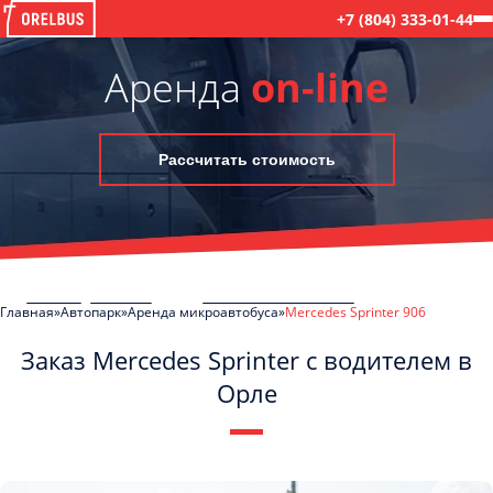
+7 (804) 333-01-44
Аренда
on-line
Рассчитать стоимость
Главная
Автопарк
Аренда микроавтобуса
Mercedes Sprinter 906
Заказ Mercedes Sprinter с водителем в
Орле
C
Политикой конфиденциальности
ознакомлен(а), даю согласие на
обработку моих Персональных данных