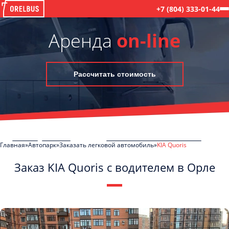
+7 (804) 333-01-44
Аренда
on-line
Рассчитать стоимость
Главная
Автопарк
Заказать легковой автомобиль
KIA Quoris
Заказ KIA Quoris с водителем в Орле
C
Политикой конфиденциальности
ознакомлен(а), даю согласие на
обработку моих Персональных данных