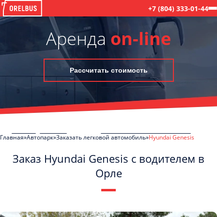
+7 (804) 333-01-44
Аренда
on-line
Рассчитать стоимость
Главная
Автопарк
Заказать легковой автомобиль
Hyundai Genesis
Заказ Hyundai Genesis с водителем в
Орле
C
Политикой конфиденциальности
ознакомлен(а), даю согласие на
обработку моих Персональных данных